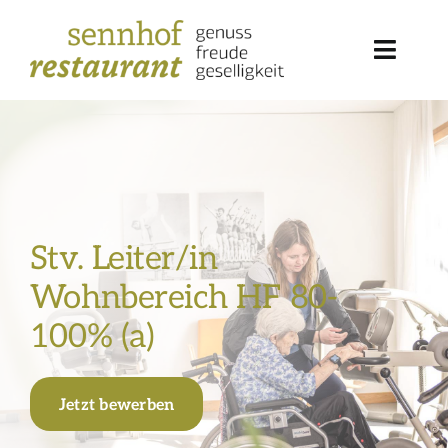
Zum
Inhalt
springen
Toggle
Navig
Restaurant
Mahlzeitendienst
Räumlichkeit mieten
Stv. Leiter/in
Wohnbereich HF 80-
Team
100% (a)
Offene Stellen
Kontakt
Jetzt bewerben