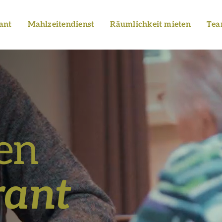
ant
Mahlzeitendienst
Räumlichkeit mieten
Te
en
rant